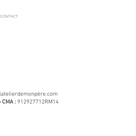
CONTACT
latelierdemonp
ère.com
 CMA :
912927712RM14