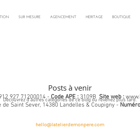
TION
SUR MESURE
AGENCEMENT
HERITAGE
BOUTIQUE
Posts à venir
912 927 71200014 -
Code APE :
3109B
Site web :
www.
Découvrez d'autres catégories de ce blog ou revenez plus tard.
 de Saint Sever, 14380 Landelles & Coupigny -
Numéro
hello@latelierdemonpere.com